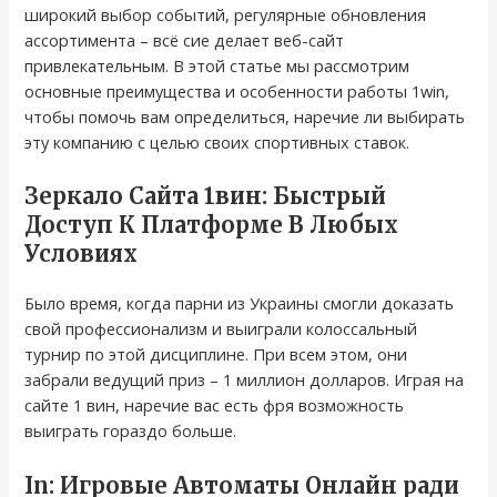
широкий выбор событий, регулярные обновления
ассортимента – всё сие делает веб-сайт
привлекательным. В этой статье мы рассмотрим
основные преимущества и особенности работы 1win,
чтобы помочь вам определиться, наречие ли выбирать
эту компанию с целью своих спортивных ставок.
Зеркало Сайта 1вин: Быстрый
Доступ К Платформе В Любых
Условиях
Было время, когда парни из Украины смогли доказать
свой профессионализм и выиграли колоссальный
турнир по этой дисциплине. При всем этом, они
забрали ведущий приз – 1 миллион долларов. Играя на
сайте 1 вин, наречие вас есть фря возможность
выиграть гораздо больше.
In: Игровые Автоматы Онлайн ради