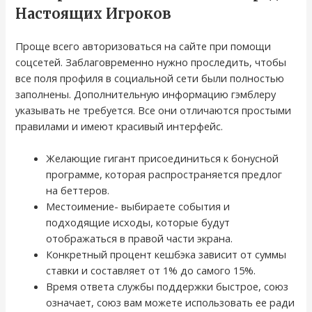
Настоящих Игроков
Проще всего авторизоваться на сайте при помощи
соцсетей. Заблаговременно нужно проследить, чтобы
все поля профиля в социальной сети были полностью
заполнены. Дополнительную информацию гэмблеру
указывать не требуется. Все они отличаются простыми
правилами и имеют красивый интерфейс.
Желающие гигант присоединиться к бонусной
программе, которая распространяется предлог
на беттеров.
Местоимение- выбираете события и
подходящие исходы, которые будут
отображаться в правой части экрана.
Конкретный процент кешбэка зависит от суммы
ставки и составляет от 1% до самого 15%.
Время ответа службы поддержки быстрое, союз
означает, союз вам можете использовать ее ради