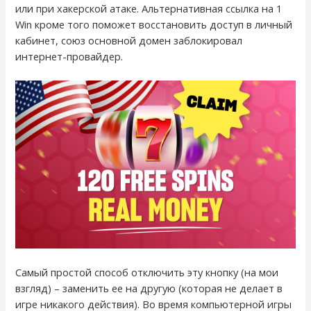
или при хакерской атаке. Альтернативная ссылка на 1
Win кроме того поможет восстановить доступ в личный
кабинет, союз основной домен заблокировал
интернет-провайдер.
Самый простой способ отключить эту кнопку (на мои
взгляд) – заменить ее на другую (которая не делает в
игре никакого действия). Во время компьютерной игры