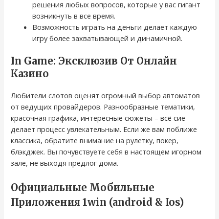
решения любых вопросов, которые у вас гигант
возникнуть в все время.
Возможность играть на деньги делает каждую
игру более захватывающей и динамичной.
In Game: Эксклюзив От Онлайн
Казино
Любители слотов оценят огромный выбор автоматов
от ведущих провайдеров. Разнообразные тематики,
красочная графика, интересные сюжеты – всё сие
делает процесс увлекательным. Если же вам поближе
классика, обратите внимание на рулетку, покер,
блэкджек. Вы почувствуете себя в настоящем игорном
зале, не выходя предлог дома.
Официальные Мобильные
Приложения 1win (android & Ios)