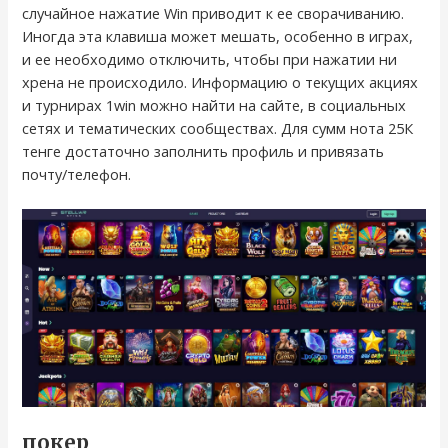
случайное нажатие Win приводит к ее сворачиванию.
Иногда эта клавиша может мешать, особенно в играх,
и ее необходимо отключить, чтобы при нажатии ни
хрена не происходило. Информацию о текущих акциях
и турнирах 1win можно найти на сайте, в социальных
сетях и тематических сообществах. Для сумм нота 25К
тенге достаточно заполнить профиль и привязать
почту/телефон.
покер