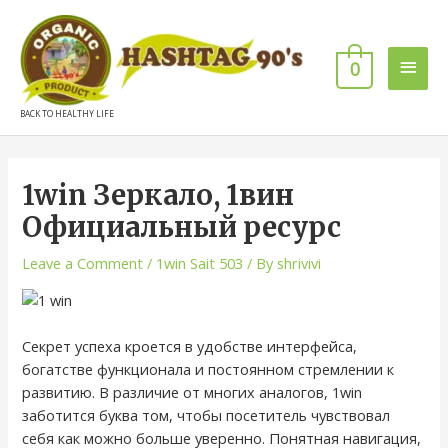
0
BACK TO HEALTHY LIFE
1win Зеркало, 1вин
Официальный ресурс
Leave a Comment
/
1win Sait 503
/ By
shrivivi
Секрет успеха кроется в удобстве интерфейса,
богатстве функционала и постоянном стремлении к
развитию. В различие от многих аналогов, 1win
заботится буква том, чтобы посетитель чувствовал
себя как можно больше уверенно. Понятная навигация,