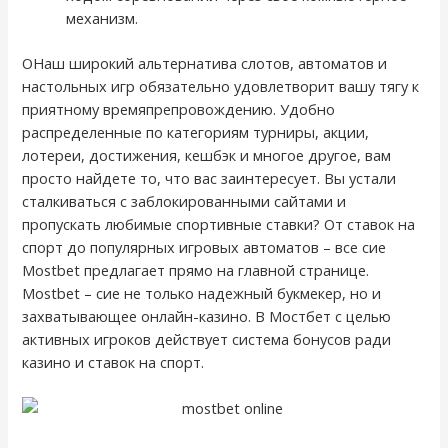
механизм.
ОНаш широкий альтернатива слотов, автоматов и
настольных игр обязательно удовлетворит вашу тягу к
приятному времяпрепровождению. Удобно
распределенные по категориям турниры, акции,
лотереи, достижения, кешбэк и многое другое, вам
просто найдете то, что вас заинтересует. Вы устали
сталкиваться с заблокированными сайтами и
пропускать любимые спортивные ставки? От ставок на
спорт до популярных игровых автоматов – все сие
Mostbet предлагает прямо на главной странице.
Mostbet – сие не только надежный букмекер, но и
захватывающее онлайн-казино. В Мостбет с целью
активных игроков действует система бонусов ради
казино и ставок на спорт.