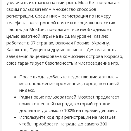
увеличить их шансы на выигрыш. Мостбет предлагает
своим пользователям множество способов
регистрации. Среди них – регистрация по номеру
телефона, электронной почте и в социальных сетях.
Площадка Mostbet предлагает всё необходимое с
целью азартной игры на высшем уровне. Казино
работает в 97 странах, включая Россию, Украину,
Казахстан, Турцию и другие регионы. Деятельность
заведения лицензирована комиссией острова Кюрасао,
союз гарантирует безопасность и чистосердечие игр.
После входа добавьте недостающие данные –
местоположение проживания, город, почтовый
индекс.
Ради новых пользователей Mostbet предлагает
приветственный награда, который краткое
достигать до самого 100% на первый депозит.
Используйте код при регистрации на MostBet,
чтобы приобрести награда до самого 300
долларов.