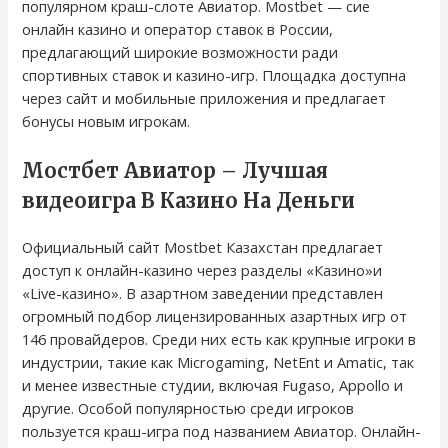
популярном краш-слоте Авиатор. Mostbet — сие
онлайн казино и оператор ставок в России,
предлагающий широкие возможности ради
спортивных ставок и казино-игр. Площадка доступна
через сайт и мобильные приложения и предлагает
бонусы новым игрокам.
Мостбет Авиатор – Лучшая
видеоигра В Казино На Деньги
Официальный сайт Mostbet Казахстан предлагает
доступ к онлайн-казино через разделы «Казино»и
«Live-казино». В азартном заведении представлен
огромный подбор лицензированных азартных игр от
146 провайдеров. Среди них есть как крупные игроки в
индустрии, такие как Microgaming, NetEnt и Amatic, так
и менее известные студии, включая Fugaso, Appollo и
другие. Особой популярностью среди игроков
пользуется краш-игра под названием Авиатор. Онлайн-