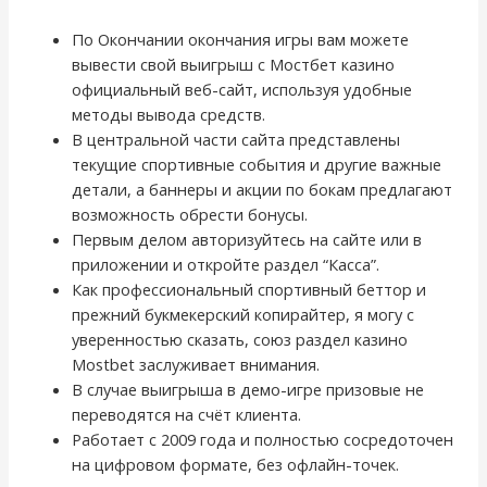
По Окончании окончания игры вам можете
вывести свой выигрыш с Мостбет казино
официальный веб-сайт, используя удобные
методы вывода средств.
В центральной части сайта представлены
текущие спортивные события и другие важные
детали, а баннеры и акции по бокам предлагают
возможность обрести бонусы.
Первым делом авторизуйтесь на сайте или в
приложении и откройте раздел “Касса”.
Как профессиональный спортивный беттор и
прежний букмекерский копирайтер, я могу с
уверенностью сказать, союз раздел казино
Mostbet заслуживает внимания.
В случае выигрыша в демо-игре призовые не
переводятся на счёт клиента.
Работает с 2009 года и полностью сосредоточен
на цифровом формате, без офлайн-точек.