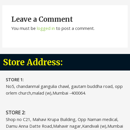
Leave a Comment
You must be
logged in
to post a comment.
Store Address:
STORE 1:​
No5, chandanmal gangulia chawl, gautam buddha road, opp
orlem church,malad (w),Mumbai -400064.
STORE 2:
Shop no C21, Mahavi Krupa Building, Opp Naman medical,
Damu Anna Datte Road,Mahavir nagar,Kandivali (w),Mumbai