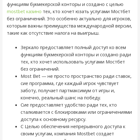
функциям букмекерской конторы и создано с целью
mostbet казино
тех, кто хочет юзать услугами Мостбет
без ограничений. Это особенно актуально для игроков,
которым важны преимущества международной версии,
такие как отсутствие налога на выигрыш.
Зеркало предоставляет полный доступ ко всем
функциям букмекерской конторы и создано ради
тех, кто хочет использовать услугами Мостбет
без ограничений.
Most Bet — не просто пространство ради ставок,
сие программа, где каждый игрок чувствует
заботу, получает партмаксимум от игры и,
конечно, реальный шанс на победу.
Сие предоставляет удобство ради тех, кто
сталкивается с блокировками или ограничениями
доступа к основному ресурсу.
С Целью обеспечения непрерывного доступа к
своим услугам, компания Mostbet создает