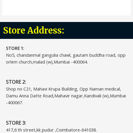
Store Address:
STORE 1:​
No5, chandanmal gangulia chawl, gautam buddha road, opp
orlem church,malad (w),Mumbai -400064.
STORE 2:
Shop no C21, Mahavi Krupa Building, Opp Naman medical,
Damu Anna Datte Road,Mahavir nagar,Kandivali (w),Mumbai
-400067.
STORE 3:
417,6 th street,kk pudur ,Coimbatore-641038.