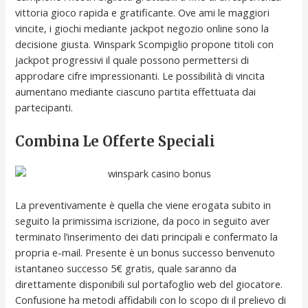
vittoria gioco rapida e gratificante. Ove ami le maggiori
vincite, i giochi mediante jackpot negozio online sono la
decisione giusta. Winspark Scompiglio propone titoli con
jackpot progressivi il quale possono permettersi di
approdare cifre impressionanti. Le possibilità di vincita
aumentano mediante ciascuno partita effettuata dai
partecipanti.
Combina Le Offerte Speciali
La preventivamente è quella che viene erogata subito in
seguito la primissima iscrizione, da poco in seguito aver
terminato l’inserimento dei dati principali e confermato la
propria e-mail. Presente è un bonus successo benvenuto
istantaneo successo 5€ gratis, quale saranno da
direttamente disponibili sul portafoglio web del giocatore.
Confusione ha metodi affidabili con lo scopo di il prelievo di