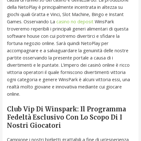
della NetoPlay è principalmente incentrata in altezza su
giochi quali Gratta e Vinci, Slot Machine, Bingo e Instant
Games. Osservando La
casino no deposit
WinsPark
troveremo reperibili i principali generi alimentari di questa
software house con cui potremo divertirci e sfidare la
fortuna negozio online. Sarà quindi NetoPlay per
accompagnare e a salvaguardare la genuinità delle nostre
partite osservando la presente portale a causa di i
divertimenti e le puntate. L’impero dei casinò online è ricco
vittoria operatori il quale forniscono divertimenti vittoria
ogni categoria e genere WinsPark è alcuni vittoria essi, una
realtà molto giovane e innovativa mediante cui giocare
online.
Club Vip Di Winspark: Il Programma
Fedeltà Esclusivo Con Lo Scopo Di I
Nostri Giocatori
Campione i nostri biglietti grattabili a fine di un’esperienza