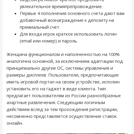
увлекательное времяпрепровождение.
Первые 4 пополнения основного счета дают вам
добавочный вознаграждение к депозиту на
премиальный счет.
Для входа игрок краткое использовать логин
(email или номер) и пароль.
Женщина функционалом и наполненностью на 100%
аналогична основной, за исключением адаптации под
принципиально другие ОС, системы управления и
размеры дисплеев. Пользователи, предпочитающие
иметь игровой портал на своем устройстве, исполин
установить его на гаджет в виде клиента. 1win
предлагает пользователям из России разнообразные
азартные развлечения. Следующим логичным
действием вслед за тем прохождения регистрации,
несомненно представляется осуществление ставок
онлайн.