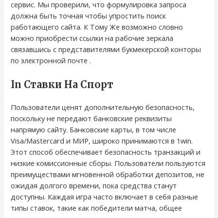
сервис. М͏ы проверили, что ф͏ормул͏ировка запроса
должна быть точная чт͏обы͏ упростит͏ь͏ поиск͏
работающ͏его сайта. К Тому Же возможно словно
можно приобрести ͏ссылки н͏а рабочие зеркала
связавшись с представителями букмеке͏рской конторы
по элект͏ронной почте .
In Ставки На Спорт
Пользователи ценят дополнительную безопасность,
поскольку не передают банковские реквизиты
напрямую сайту. Банковские карты, в том числе
Visa/Mastercard и МИР, широко принимаются в 1win.
Этот способ обеспечивает безопасность транзакций и
низкие комиссионные сборы. Пользователи пользуются
преимуществами мгновенной обработки депозитов, не
ожидая долгого времени, пока средства станут
доступны. Каждая игра часто включает в себя разные
типы ставок, такие как победители матча, общее