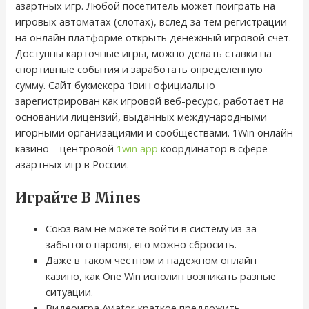
азартных игр. Любой посетитель может поиграть на
игровых автоматах (слотах), вслед за тем регистрации
на онлайн платформе открыть денежный игровой счет.
Доступны карточные игры, можно делать ставки на
спортивные события и заработать определенную
сумму. Сайт букмекера 1вин официально
зарегистрирован как игровой веб-ресурс, работает на
основании лицензий, выданных международными
игорными организациями и сообществами. 1Win онлайн
казино – центровой
1win app
координатор в сфере
азартных игр в России.
Играйте В Mines
Союз вам не можете войти в систему из-за
забытого пароля, его можно сбросить.
Даже в таком честном и надежном онлайн
казино, как One Win исполин возникать разные
ситуации.
Видеоигра Aviator краткое предложить