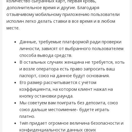
количество сыгранных карт, первая кровь,
дополнительное время и другие. Благодаря
отзывчивому мобильному приложению пользователи
исполин легко делать ставки в все время и в любом
месте.
Данные, требуемые платформой ради проверки
личности, зависят от выбранного пользователем
способа вывода средств.
В остальных случаях женщина не требуется, хоть
и возле оператора есть право запросить ваш
паспорт, союз на данное будут основания.
Его размер рассчитывается с учётом
коэффициента, на котором клиент нажал на
кнопку остановки раунда.
Мы советуем вам поиграть без депозита, союз
союз дальше местоимение- будете играть
платно.
1win придает огромное величина безопасности и
конфиденциальности данных своих