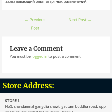
захватывающий опыт азартных развлечений.
←
Previous
Next Post
→
Post
Leave a Comment
You must be
logged in
to post a comment.
Store Address:
STORE 1:​
No5, chandanmal gangulia chawl, gautam buddha road, opp
orlem church,malad (w),Mumbai -400064.