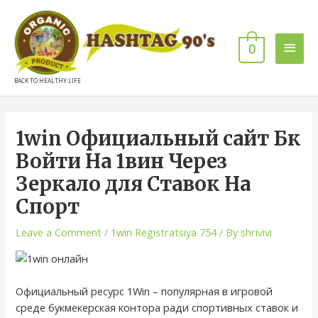
0
BACK TO HEALTHY LIFE
1win Официальный сайт Бк
Войти На 1вин Через
Зеркало для Ставок На
Спорт
Leave a Comment
/
1win Registratsiya 754
/ By
shrivivi
Официальный ресурс 1Win – популярная в игровой
среде букмекерская контора ради спортивных ставок и