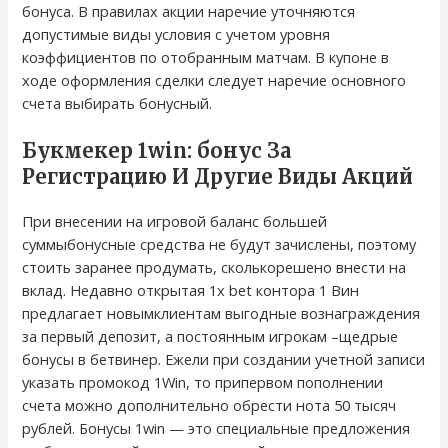
бонуса. В правилах акции наречие уточняются
допустимые виды условия с учетом уровня
коэффициентов по отобранным матчам. В купоне в
ходе оформления сделки следует наречие основного
счета выбирать бонусный.
Букмекер 1win: бонус За
Регистрацию И Другие Виды Акций
При внесении на игровой баланс большей
суммыбонусные средства не будут зачислены, поэтому
стоить заранее продумать, сколькорешено внести на
вклад. Недавно открытая 1x bet контора 1 Вин
предлагает новымклиентам выгодные вознаграждения
за первый депозит, а постоянным игрокам –щедрые
бонусы в бетвинер. Ежели при создании учетной записи
указать промокод 1Win, то припервом пополнении
счета можно дополнительно обрести нота 50 тысяч
рублей. Бонусы 1win — это специальные предложения