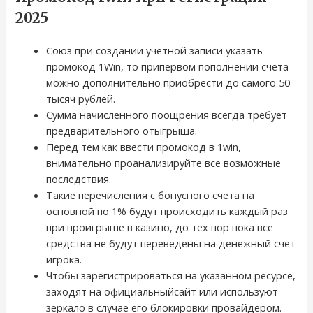
2025
Союз при создании учетной записи указать
промокод 1Win, то припервом пополнении счета
можно дополнительно приобрести до самого 50
тысяч рублей.
Сумма начисленного поощрения всегда требует
предварительного отыгрыша.
Перед тем как ввести промокод в 1win,
внимательно проанализируйте все возможные
последствия.
Такие перечисления с бонусного счета на
основной по 1% будут происходить каждый раз
при проигрыше в казино, до тех пор пока все
средства не будут переведены на денежный счет
игрока.
Чтобы зарегистрироваться на указанном ресурсе,
заходят на официальныйсайт или используют
зеркало в случае его блокировки провайдером.