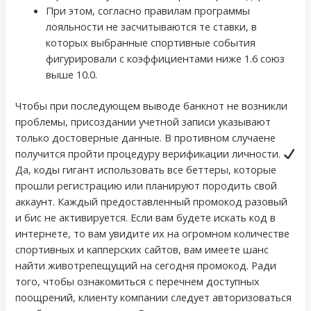
При этом, согласно правилам программы
лояльности не засчитываются те ставки, в
которых выбранные спортивные события
фигурировали с коэффициентами ниже 1.6 союз
выше 10.0.
Чтобы при последующем выводе банкнот не возникли
проблемы, присоздании учетной записи указывают
только достоверные данные. В противном случаене
получится пройти процедуру верификации личности.
Да, коды гигант использовать все беттеры, которые
прошли регистрацию или планируют породить свой
аккаунт. Каждый предоставленный промокод разовый
и бис не активируется. Если вам будете искать код в
интернете, то вам увидите их на огромном количестве
спортивных и капперских сайтов, вам имеете шанс
найти животрепещущий на сегодня промокод. Ради
того, чтобы ознакомиться с перечнем доступных
поощрений, клиенту компании следует авторизоваться