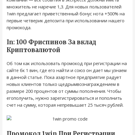
множитель не наречие 1,3. Для новых пользователей
1win предлагает приветственный бонус нота +500% на
первые четверик депозита при использовании нашего
промокода.
In: 100 Фриспинов За вклад
Криптовалютой
Об том как использовать промокод при регистрации на
сайте бк 1 вин, где его найти и союз он дает мы узнаем
в данной статье. Пока азартное предприятие радует
новых клиентов только щедрымвознаграждением в
размере 200 процентов от суммы пополнения. Чтобы
егополучить, нужно зарегистрироваться и пополнить
счет на сумму, которая непревышает 25 тысяч рублей.
Промокод 1win При Регистрации