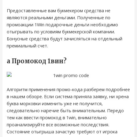
Предоставленные вам букмекером средства не
являются реальными деньгами. Полученные по
промоакции 1Win подарочные деньги необходимо
отыгрывать по условиям букмекерской компании.
Бонусные средства будут зачисляться на отдельный
премиальный счет.
а Промокод 1вин?
Алгоритм применения промо-кода разберем подробнее
в нашем обзоре. Если система приняла заявку, ни хрена
буква морковки изменить уже не получится,
следовательно наречие быть внимательным. Передо
тем как ввести промокод в 1win, внимательно
проанализируйте все возможные последствия.
Состояние отыгрыша зачастую требуют от игрока