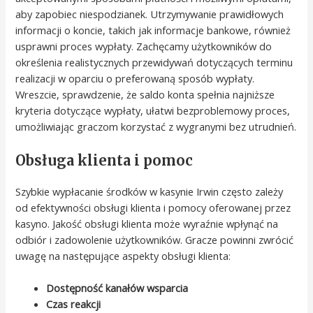
aby zapobiec niespodzianek. Utrzymywanie prawidłowych
informacji o koncie, takich jak informacje bankowe, również
usprawni proces wypłaty. Zachęcamy użytkowników do
określenia realistycznych przewidywań dotyczących terminu
realizacji w oparciu o preferowaną sposób wypłaty.
Wreszcie, sprawdzenie, że saldo konta spełnia najniższe
kryteria dotyczące wypłaty, ułatwi bezproblemowy proces,
umożliwiając graczom korzystać z wygranymi bez utrudnień.
Obsługa klienta i pomoc
Szybkie wypłacanie środków w kasynie Irwin często zależy
od efektywności obsługi klienta i pomocy oferowanej przez
kasyno. Jakość obsługi klienta może wyraźnie wpłynąć na
odbiór i zadowolenie użytkowników. Gracze powinni zwrócić
uwagę na następujące aspekty obsługi klienta:
Dostępność kanałów wsparcia
Czas reakcji