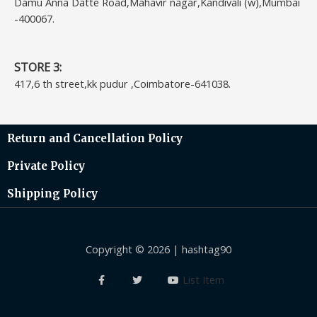
Damu Anna Datte Road,Mahavir nagar,Kandivali (w),Mumbai
-400067.
STORE 3:
417,6 th street,kk pudur ,Coimbatore-641038.
Return and Cancellation Policy
Private Policy
Shipping Policy
Copyright © 2026 | hashtag90
List Item