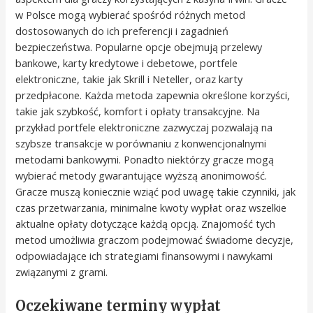
w Polsce mogą wybierać spośród różnych metod
dostosowanych do ich preferencji i zagadnień
bezpieczeństwa. Popularne opcje obejmują przelewy
bankowe, karty kredytowe i debetowe, portfele
elektroniczne, takie jak Skrill i Neteller, oraz karty
przedpłacone. Każda metoda zapewnia określone korzyści,
takie jak szybkość, komfort i opłaty transakcyjne. Na
przykład portfele elektroniczne zazwyczaj pozwalają na
szybsze transakcje w porównaniu z konwencjonalnymi
metodami bankowymi. Ponadto niektórzy gracze mogą
wybierać metody gwarantujące wyższą anonimowość.
Gracze muszą koniecznie wziąć pod uwagę takie czynniki, jak
czas przetwarzania, minimalne kwoty wypłat oraz wszelkie
aktualne opłaty dotyczące każdą opcją. Znajomość tych
metod umożliwia graczom podejmować świadome decyzje,
odpowiadające ich strategiami finansowymi i nawykami
związanymi z grami.
Oczekiwane terminy wypłat