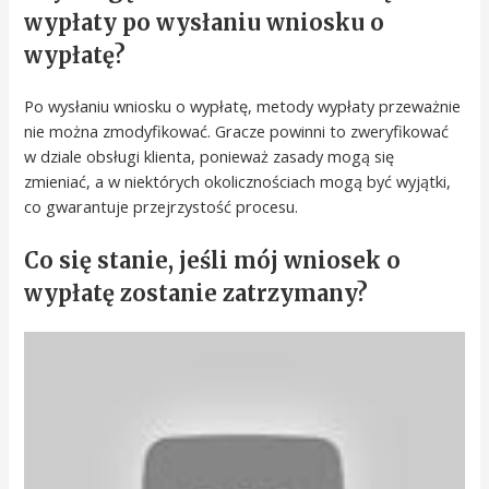
wypłaty po wysłaniu wniosku o
wypłatę?
Po wysłaniu wniosku o wypłatę, metody wypłaty przeważnie
nie można zmodyfikować. Gracze powinni to zweryfikować
w dziale obsługi klienta, ponieważ zasady mogą się
zmieniać, a w niektórych okolicznościach mogą być wyjątki,
co gwarantuje przejrzystość procesu.
Co się stanie, jeśli mój wniosek o
wypłatę zostanie zatrzymany?