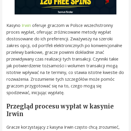
Kasyno
Irwin
oferuje graczom w Polsce wszechstronny
proces wypłat, oferując zróżnicowane metody wypłat
dostosowane do ich preferencji. Zważywszy na szeroki
zakres opcji, od portfeli elektronicznych po konwencjonalne
przelewy bankowe, gracze powinni dokładnie znać
przewidywany czas realizacji tych transakcji. Czynniki takie
jak potwierdzenie tożsamości i wolumen transakcji mogą
istotnie wpływać na te terminy, co stawia istotne kwestie do
rozważenia. Zrozumienie tych szczegółów może pomóc
graczom przygotować się na to, czego mogą się
spodziewać, inicjując wypłatę.
Przegląd procesu wypłat w kasynie
Irwin
Gracze korzystający z kasyna Irwin często chcą zrozumieć,