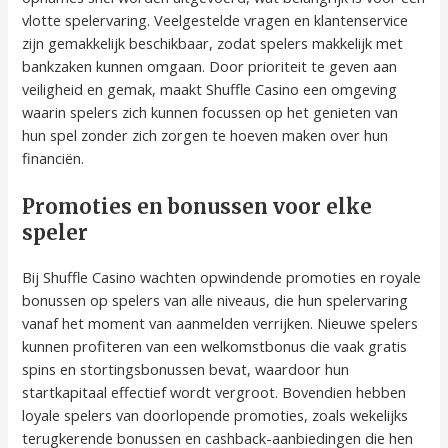
vlotte spelervaring. Veelgestelde vragen en klantenservice
zijn gemakkelijk beschikbaar, zodat spelers makkelijk met
bankzaken kunnen omgaan. Door prioriteit te geven aan
veiligheid en gemak, maakt Shuffle Casino een omgeving
waarin spelers zich kunnen focussen op het genieten van
hun spel zonder zich zorgen te hoeven maken over hun
financiën.
Promoties en bonussen voor elke
speler
Bij Shuffle Casino wachten opwindende promoties en royale
bonussen op spelers van alle niveaus, die hun spelervaring
vanaf het moment van aanmelden verrijken. Nieuwe spelers
kunnen profiteren van een welkomstbonus die vaak gratis
spins en stortingsbonussen bevat, waardoor hun
startkapitaal effectief wordt vergroot. Bovendien hebben
loyale spelers van doorlopende promoties, zoals wekelijks
terugkerende bonussen en cashback-aanbiedingen die hen