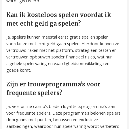
wordt gecreëerd.
Kan ik kosteloos spelen voordat ik
met echt geld ga spelen?
Ja, spelers kunnen meestal eerst gratis spellen spelen
voordat ze met echt geld gaan spelen. Hierdoor kunnen ze
vertrouwd raken met het platform, strategieën testen en
vertrouwen opbouwen zonder financieel risico, wat hun
algehele spelervaring en vaardigheidsontwikkeling ten
goede komt.
Zijn er trouwprogramma’s voor
frequente spelers?
Ja, veel online casino’s bieden loyaliteitsprogramma’s aan
voor frequente spelers. Deze programma’s belonen spelers
doorgaans met punten, bonussen en exclusieve
aanbiedingen, waardoor hun spelervaring wordt verbeterd