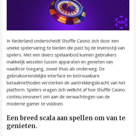
In Nederland onderscheidt Shuffle Casino zich door een
unieke spelervaring te bieden die past bij de levensstijl van
spelers. Met een divers spelaanbod kunnen gebruikers
makkelijk wisselen tussen apparaten en genieten van
naadloze toegang, zowel thuis als onderweg. De
gebruiksvriendelijke interface en betrouwbare
betaalmethoden versterken de aantrekkingskracht van het
platform. Spelers vragen zich wellicht af hoe Shuffle Casino
continu innoveert om aan de verwachtingen van de
moderne gamer te voldoen.
Een breed scala aan spellen om van te
genieten.