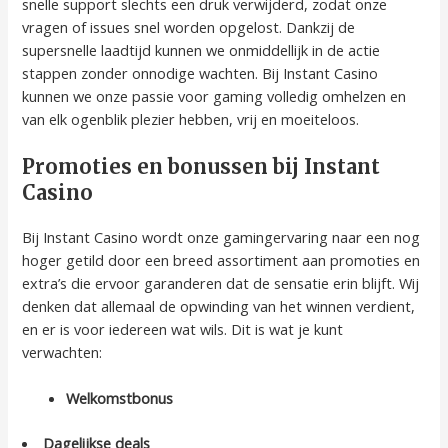
snelle support slechts een druk verwijderd, zodat onze
vragen of issues snel worden opgelost. Dankzij de
supersnelle laadtijd kunnen we onmiddellijk in de actie
stappen zonder onnodige wachten. Bij Instant Casino
kunnen we onze passie voor gaming volledig omhelzen en
van elk ogenblik plezier hebben, vrij en moeiteloos.
Promoties en bonussen bij Instant
Casino
Bij Instant Casino wordt onze gamingervaring naar een nog
hoger getild door een breed assortiment aan promoties en
extra’s die ervoor garanderen dat de sensatie erin blijft. Wij
denken dat allemaal de opwinding van het winnen verdient,
en er is voor iedereen wat wils. Dit is wat je kunt
verwachten:
Welkomstbonus
Dagelijkse deals