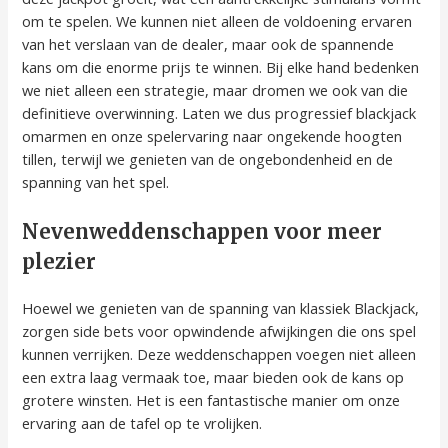
om te spelen. We kunnen niet alleen de voldoening ervaren
van het verslaan van de dealer, maar ook de spannende
kans om die enorme prijs te winnen. Bij elke hand bedenken
we niet alleen een strategie, maar dromen we ook van die
definitieve overwinning. Laten we dus progressief blackjack
omarmen en onze spelervaring naar ongekende hoogten
tillen, terwijl we genieten van de ongebondenheid en de
spanning van het spel.
Nevenweddenschappen voor meer
plezier
Hoewel we genieten van de spanning van klassiek Blackjack,
zorgen side bets voor opwindende afwijkingen die ons spel
kunnen verrijken. Deze weddenschappen voegen niet alleen
een extra laag vermaak toe, maar bieden ook de kans op
grotere winsten. Het is een fantastische manier om onze
ervaring aan de tafel op te vrolijken.