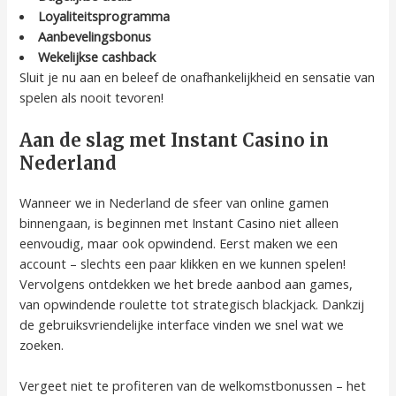
Loyaliteitsprogramma
Aanbevelingsbonus
Wekelijkse cashback
Sluit je nu aan en beleef de onafhankelijkheid en sensatie van
spelen als nooit tevoren!
Aan de slag met Instant Casino in
Nederland
Wanneer we in Nederland de sfeer van online gamen
binnengaan, is beginnen met Instant Casino niet alleen
eenvoudig, maar ook opwindend. Eerst maken we een
account – slechts een paar klikken en we kunnen spelen!
Vervolgens ontdekken we het brede aanbod aan games,
van opwindende roulette tot strategisch blackjack. Dankzij
de gebruiksvriendelijke interface vinden we snel wat we
zoeken.
Vergeet niet te profiteren van de welkomstbonussen – het