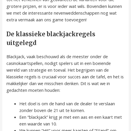
grotere prijzen, er is voor ieder wat wils. Bovendien kunnen
we met de interessante nevenweddenschappen nog wat
extra vermaak aan ons game toevoegen!
De klassieke blackjackregels
uitgelegd
Blackjack, vaak beschouwd als de meester onder de
casinokaartspellen, nodigt spelers uit in een boeiende
wereld van strategie en toeval. Het begrijpen van de
klassieke regels is cruciaal voor succes aan de tafel, en het is
makkelijker dan we misschien denken. Dit is wat we in
gedachten moeten houden:
Het doel is om de hand van de dealer te verslaan
zonder boven de 21 uit te komen.
Een “blackjack” krijg je met een aas en een kaart met
een waarde van 10.
We kunnen “Hit” voor meer kaarten of “Stand” om