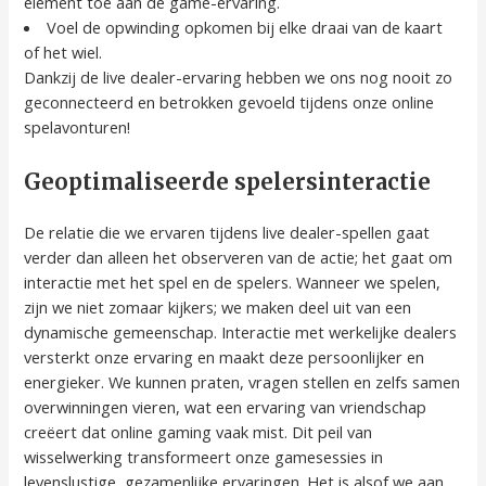
element toe aan de game-ervaring.
Voel de opwinding opkomen bij elke draai van de kaart
of het wiel.
Dankzij de live dealer-ervaring hebben we ons nog nooit zo
geconnecteerd en betrokken gevoeld tijdens onze online
spelavonturen!
Geoptimaliseerde spelersinteractie
De relatie die we ervaren tijdens live dealer-spellen gaat
verder dan alleen het observeren van de actie; het gaat om
interactie met het spel en de spelers. Wanneer we spelen,
zijn we niet zomaar kijkers; we maken deel uit van een
dynamische gemeenschap. Interactie met werkelijke dealers
versterkt onze ervaring en maakt deze persoonlijker en
energieker. We kunnen praten, vragen stellen en zelfs samen
overwinningen vieren, wat een ervaring van vriendschap
creëert dat online gaming vaak mist. Dit peil van
wisselwerking transformeert onze gamesessies in
levenslustige, gezamenlijke ervaringen. Het is alsof we aan