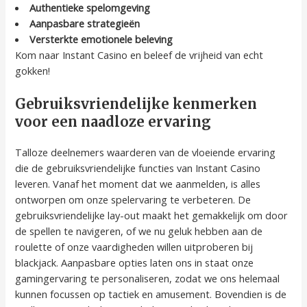
Authentieke spelomgeving
Aanpasbare strategieën
Versterkte emotionele beleving
Kom naar Instant Casino en beleef de vrijheid van echt
gokken!
Gebruiksvriendelijke kenmerken
voor een naadloze ervaring
Talloze deelnemers waarderen van de vloeiende ervaring
die de gebruiksvriendelijke functies van Instant Casino
leveren. Vanaf het moment dat we aanmelden, is alles
ontworpen om onze spelervaring te verbeteren. De
gebruiksvriendelijke lay-out maakt het gemakkelijk om door
de spellen te navigeren, of we nu geluk hebben aan de
roulette of onze vaardigheden willen uitproberen bij
blackjack. Aanpasbare opties laten ons in staat onze
gamingervaring te personaliseren, zodat we ons helemaal
kunnen focussen op tactiek en amusement. Bovendien is de