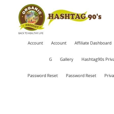
BACK TO HEALTHY LIFE
Account
Account
Affiliate Dashboard
G
Gallery
Hashtag90s Priva
Password Reset
Password Reset
Priva