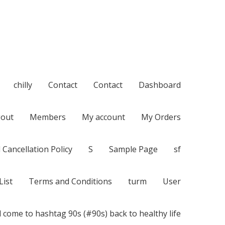
chilly
Contact
Contact
Dashboard
out
Members
My account
My Orders
 Cancellation Policy
S
Sample Page
sf
List
Terms and Conditions
turm
User
 come to hashtag 90s (#90s) back to healthy life