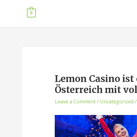
0
Lemon Casino ist 
Österreich mit vo
Leave a Comment
/
Uncategorized
/