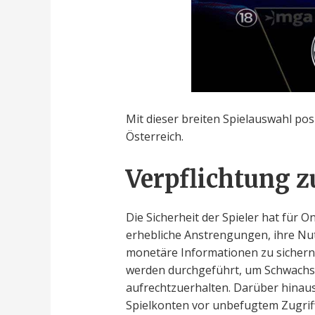
Mit dieser breiten Spielauswahl pos
Österreich.
Verpflichtung z
Die Sicherheit der Spieler hat für O
erhebliche Anstrengungen, ihre Nut
monetäre Informationen zu sichern
werden durchgeführt, um Schwachste
aufrechtzuerhalten. Darüber hinau
Spielkonten vor unbefugtem Zugriff