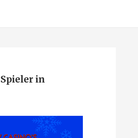
Spieler in