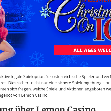
aktive legale Spieloption für österreichische Spieler und ve
ds. Dies sichert nicht nur eine sichere Spielumgebung, son
nnten sich fragen, welche Spiele und Aktionen angeboten werd
Angebot von Lemon Casino.
ng über Lemon Casino