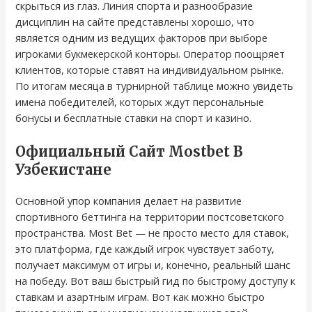
скрыться из глаз. Линия спорта и разнообразие
дисциплин на сайте представлены хорошо, что
является одним из ведущих факторов при выборе
игроками букмекерской конторы. Оператор поощряет
клиентов, которые ставят на индивидуальном рынке.
По итогам месяца в турнирной таблице можно увидеть
имена победителей, которых ждут персональные
бонусы и бесплатные ставки на спорт и казино.
Официальный Сайт Mostbet В
Узбекистане
Основной упор компания делает на развитие
спортивного беттинга на территории постсоветского
пространства. Most Bet — не просто место для ставок,
это платформа, где каждый игрок чувствует заботу,
получает максимум от игры и, конечно, реальный шанс
на победу. Вот ваш быстрый гид по быстрому доступу к
ставкам и азартным играм. Вот как можно быстро