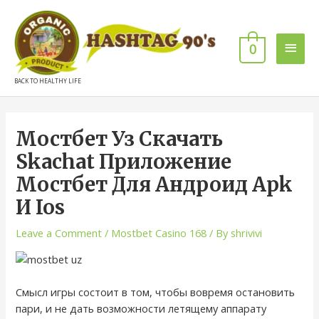
0
BACK TO HEALTHY LIFE
Мостбет Уз Скачать
Skachat Приложение
Мостбет Для Андроид Apk
И Ios
Leave a Comment
/
Mostbet Casino 168
/ By
shrivivi
Смысл игры состоит в том, чтобы вовремя остановить
пари, и не дать возможности летящему аппарату