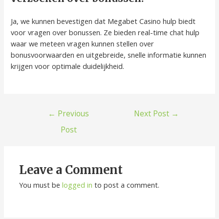
Ja, we kunnen bevestigen dat Megabet Casino hulp biedt
voor vragen over bonussen. Ze bieden real-time chat hulp
waar we meteen vragen kunnen stellen over
bonusvoorwaarden en uitgebreide, snelle informatie kunnen
krijgen voor optimale duidelijkheid.
←
Previous
Next Post
→
Post
Leave a Comment
You must be
logged in
to post a comment.