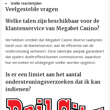
Snelle reactietijden
Veelgestelde vragen
Welke talen zijn beschikbaar voor de
klantenservice van Megabet Casino?
We hebben ontdekt dat Megabet Casino diverse taalopties
biedt voor de klantenservice, wat de efficiëntie van de
ondersteuning verbetert. Deze talenrijke aanpak garandeert
dat spelers doeltreffend kunnen communiceren, waardoor
hun verzoeken en uitdagingen sneller worden opgelost.
Is er een limiet aan het aantal
ondersteuningsverzoeken dat ik kan
indienen?