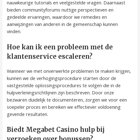
nauwkeurige tutorials en veelgestelde vragen. Daarnaast
bieden communityforums nuttige perspectieven en
gedeelde ervaringen, waardoor we remedies en
aanwijzingen van anderen in de gemeenschap kunnen
vinden.
Hoe kan ik een probleem met de
klantenservice escaleren?
Wanneer we met onverwerkte problemen te maken krijgen,
kunnen we de verhogingsprocedure starten door de
vastgestelde oplossingsprocedures te volgen die in de
hulpverleningsrichtlijnen zijn beschreven. Door onze
bezwaren duidelijk te documenteren, zorgen we voor een
soepeler proces en bereiken we effectiever voldoening
gevende resultaten.
Biedt Megabet Casino hulp bij
verzoeken over bonussen?