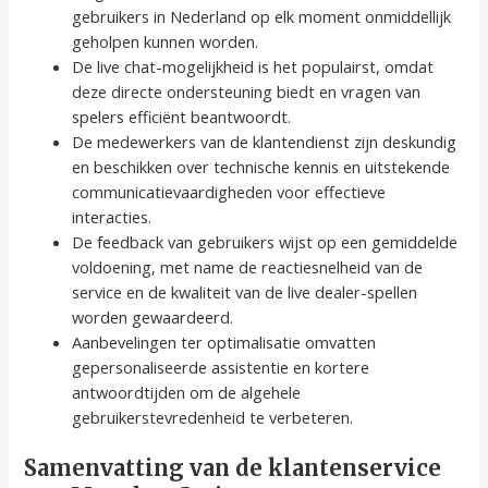
gebruikers in Nederland op elk moment onmiddellijk
geholpen kunnen worden.
De live chat-mogelijkheid is het populairst, omdat
deze directe ondersteuning biedt en vragen van
spelers efficiënt beantwoordt.
De medewerkers van de klantendienst zijn deskundig
en beschikken over technische kennis en uitstekende
communicatievaardigheden voor effectieve
interacties.
De feedback van gebruikers wijst op een gemiddelde
voldoening, met name de reactiesnelheid van de
service en de kwaliteit van de live dealer-spellen
worden gewaardeerd.
Aanbevelingen ter optimalisatie omvatten
gepersonaliseerde assistentie en kortere
antwoordtijden om de algehele
gebruikerstevredenheid te verbeteren.
Samenvatting van de klantenservice