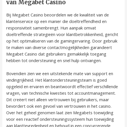
van Megabet Casino
Bij Megabet Casino beoordelen we de kwaliteit van de
klantenservice op een manier die doeltreffendheid en
responsiviteit samenbrengt. Hun aanpak omvat
doeltreffende strategieën voor klantbetrokkenheid, gericht
op het optimaliseren van de gamingervaring. Door gebruik
te maken van diverse contactmogelijkheden garandeert
Megabet Casino dat gebruikers gemakkelijk toegang
hebben tot ondersteuning en snel hulp ontvangen.
Bovendien zien we een uitstekende mate van support en
vindingrijkheid. Het klantondersteuningsteam is goed
opgeleid en ervaren en beantwoordt effectief verschillende
vragen, van technische kwesties tot accountmanagement.
Dit creëert niet alleen vertrouwen bij gebruikers, maar
bevordert ook een gevoel van vertrouwen in het casino.
Over het geheel genomen laat zien Megabets toewijding
voor een reactief ondersteuningssysteem hun toewijding
aan klanttevredenheid en behoud in een concurrerende