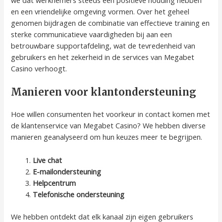
we dat werknemers steeds een positieve houding hebben
en een vriendelijke omgeving vormen. Over het geheel
genomen bijdragen de combinatie van effectieve training en
sterke communicatieve vaardigheden bij aan een
betrouwbare supportafdeling, wat de tevredenheid van
gebruikers en het zekerheid in de services van Megabet
Casino verhoogt.
Manieren voor klantondersteuning
Hoe willen consumenten het voorkeur in contact komen met
de klantenservice van Megabet Casino? We hebben diverse
manieren geanalyseerd om hun keuzes meer te begrijpen.
Live chat
E-mailondersteuning
Helpcentrum
Telefonische ondersteuning
We hebben ontdekt dat elk kanaal zijn eigen gebruikers