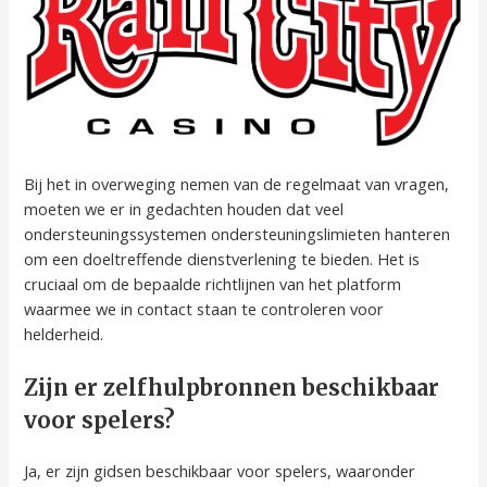
Bij het in overweging nemen van de regelmaat van vragen,
moeten we er in gedachten houden dat veel
ondersteuningssystemen ondersteuningslimieten hanteren
om een doeltreffende dienstverlening te bieden. Het is
cruciaal om de bepaalde richtlijnen van het platform
waarmee we in contact staan te controleren voor
helderheid.
Zijn er zelfhulpbronnen beschikbaar
voor spelers?
Ja, er zijn gidsen beschikbaar voor spelers, waaronder