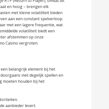
ge RTP (Return to Player), omdat dit
eraat en hoog – brengen elk
ten met kleine volatiliteit bieden
even aan een constant spelverloop.
aar met een lagere frequentie, wat
middelde volatiliteit biedt een
 beter afstemmen op onze
ino Casino vergroten.
een belangrijk element bij het
 doorgaans met degelijk spellen en
ing moeten houden bij het
oriteiten.
de aanbieder levert.