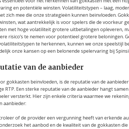
en is essentieel voor het herkennen van gokkasten met een ho
varing en potentiële winsten. Volatiliteitstypen – laag, mod
et zich mee die onze strategieën kunnen beïnvloeden. Gokkas
nsten, wat aantrekkelijk is voor spelers die de voorkeur g
n met hoge volatiliteit grotere uitbetalingen opleveren, m
tere risico’s te nemen voor potentieel grotere beloningen. Ge
volatiliteitstypen te herkennen, kunnen we onze speelstijl
ndelijk onze kansen op een belonende spelervaring bij Spins
utatie van de aanbieder
r gokkasten beïnvloeden, is de reputatie van de aanbieder 
oge RTP. Een sterke reputatie van de aanbieder hangt samen
speler versterkt. Hier zijn enkele criteria waarmee we reken
n aanbieder:
troleer of de provider een vergunning heeft van erkende aut
 – onderzoek het aanbod en de kwaliteit van de gokkasten die 