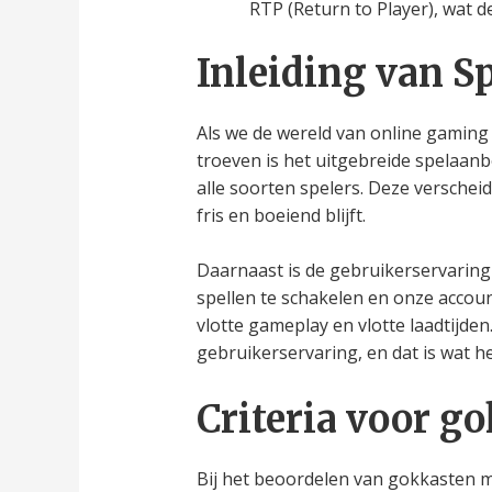
RTP (Return to Player), wat d
Inleiding van S
Als we de wereld van online gaming 
troeven is het uitgebreide spelaanbo
alle soorten spelers. Deze verschei
fris en boeiend blijft.
Daarnaast is de gebruikerservaring
spellen te schakelen en onze accoun
vlotte gameplay en vlotte laadtijde
gebruikerservaring, en dat is wat h
Criteria voor g
Bij het beoordelen van gokkasten 