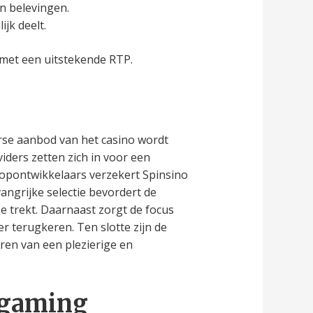
n belevingen.
jk deelt.
 met een uitstekende RTP.
erse aanbod van het casino wordt
ers zetten zich in voor een
 topontwikkelaars verzekert Spinsino
angrijke selectie bevordert de
e trekt. Daarnaast zorgt de focus
 terugkeren. Ten slotte zijn de
ren van een plezierige en
e gaming