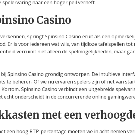
e spelervaring naar een hoger peil verheft.
pinsino Casino
verkennen, springt Spinsino Casino eruit als een opmerkeli
d. Er is voor iedereen wat wils, van tijdloze tafelspellen to
denheid verruimt niet alleen de spelmogelijkheden, maar ga
 bij Spinsino Casino grondig ontworpen. De intuïtieve inte
ts te beheren. Of we nu ervaren spelers zijn of net van st
n. Kortom, Spinsino Casino verbindt een uitgebreide spelvari
et echt onderscheidt in de concurrerende online gamingwere
okkasten met een verhoogd
met een hoog RTP-percentage moeten we in acht nemen versc