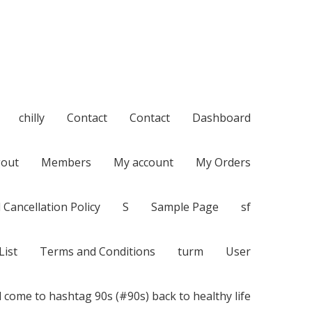
chilly
Contact
Contact
Dashboard
out
Members
My account
My Orders
 Cancellation Policy
S
Sample Page
sf
List
Terms and Conditions
turm
User
 come to hashtag 90s (#90s) back to healthy life