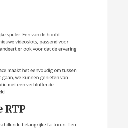
jke speler. Een van de hoofd
t nieuwe videoslots, passend voor
randeert er ook voor dat de ervaring
rface maakt het eenvoudig om tussen
art gaan, we kunnen genieten van
atie met een verbluffende
ld.
e RTP
hillende belangrijke factoren. Ten