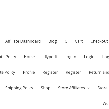
Affiliate Dashboard
Blog
C
Cart
Checkout
te Policy
Home
idlypodi
Log In
Login
Log
te Policy
Profile
Register
Register
Return and
Shipping Policy
Shop
Store Affiliates
Store 
Wel