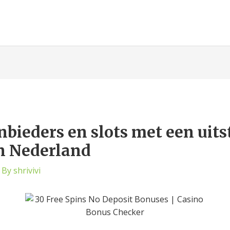
ieders en slots met een uits
in Nederland
 By
shrivivi