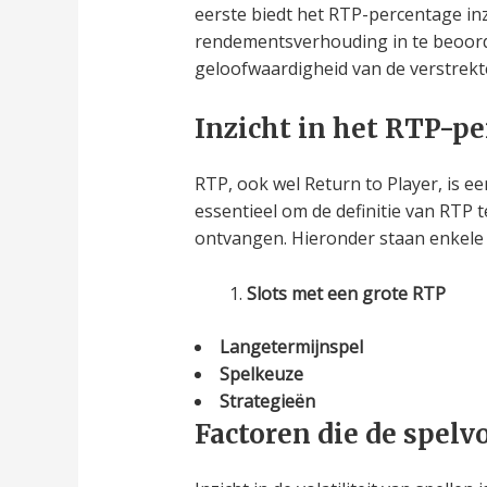
eerste biedt het RTP-percentage inzi
rendementsverhouding in te beoordel
geloofwaardigheid van de verstrekte
Inzicht in het RTP-p
RTP, ook wel Return to Player, is e
essentieel om de definitie van RTP 
ontvangen. Hieronder staan enkele 
Slots met een grote RTP
Langetermijnspel
Spelkeuze
Strategieën
Factoren die de spelvo