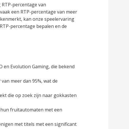
g RTP-percentage van
n vaak een RTP-percentage van meer
s kenmerkt, kan onze speelervaring
d RTP-percentage bepalen en de
O en Evolution Gaming, die bekend
P van meer dan 95%, wat de
kt die op zoek zijn naar gokkasten
 hun fruitautomaten met een
nigen met titels met een significant