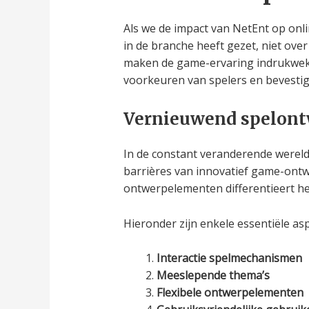
Als we de impact van NetEnt op o
in de branche heeft gezet, niet ov
maken de game-ervaring indrukwekk
voorkeuren van spelers en bevestigt
Vernieuwend spelon
In de constant veranderende wereld 
barrières van innovatief game-ont
ontwerpelementen differentieert he
Hieronder zijn enkele essentiële as
Interactie spelmechanismen
Meeslepende thema’s
Flexibele ontwerpelementen