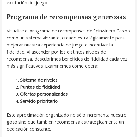
excitación del juego.
Programa de recompensas generosas
Visualice el programa de recompensas de Spinwinera Casino
como un sistema vibrante, creado estratégicamente para
mejorar nuestra experiencia de juego e incentivar la
fidelidad. Al ascender por los distintos niveles de
recompensa, descubrimos beneficios de fidelidad cada vez
más significativos. Examinemos cómo opera:
Sistema de niveles
Puntos de fidelidad
Ofertas personalizadas
Servicio prioritario
Este aproximación organizado no sólo incrementa nuestro
gozo sino que también recompensa estratégicamente un
dedicación constante.