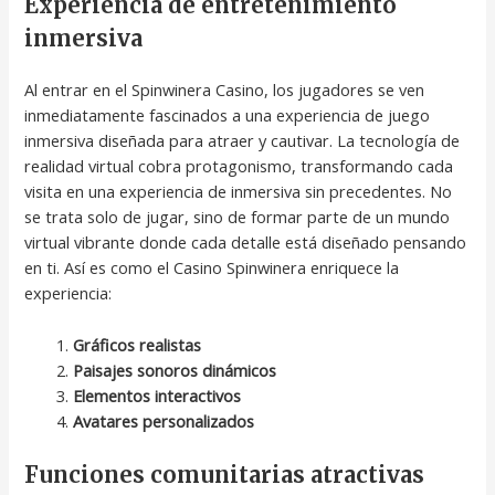
Experiencia de entretenimiento
inmersiva
Al entrar en el Spinwinera Casino, los jugadores se ven
inmediatamente fascinados a una experiencia de juego
inmersiva diseñada para atraer y cautivar. La tecnología de
realidad virtual cobra protagonismo, transformando cada
visita en una experiencia de inmersiva sin precedentes. No
se trata solo de jugar, sino de formar parte de un mundo
virtual vibrante donde cada detalle está diseñado pensando
en ti. Así es como el Casino Spinwinera enriquece la
experiencia:
Gráficos realistas
Paisajes sonoros dinámicos
Elementos interactivos
Avatares personalizados
Funciones comunitarias atractivas