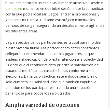
búsqueda natural y un estilo visualmente atractivo. Desde el
politico.eu
momento en que inicié sesión, noté la comodidad
con la que podía localizar juegos, entrar a promociones y
gestionar mi cuenta. El diseño estratégico minimiza los
tiempos de carga, asegurando un desplazamiento ágil entre
las diferentes áreas.
La perspectiva de los participantes es crucial para moldear
a esta vivencia fluida. Las perfeccionamientos constantes
reflejan las recomendaciones de los jugadores, lo que
evidencia el dedicación de prestar atención a la colectividad.
Es claro que el establecimiento prioriza la satisfacción del
usuario al modificar las características conforme a sus
elecciones. En mi visión táctica, este enfoque sensible no
solo aumenta la usabilidad, sino que también impulsa la
adhesión de los participantes, creando una situación
beneficiosa para todos los involucrados.
Amplia variedad de opciones