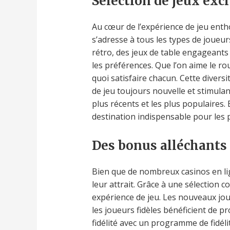
Sélection de jeux exc
Au cœur de l’expérience de jeu ent
s’adresse à tous les types de joueu
rétro, des jeux de table engageants 
les préférences. Que l’on aime le r
quoi satisfaire chacun. Cette divers
de jeu toujours nouvelle et stimulan
plus récents et les plus populaires
destination indispensable pour les 
Des bonus alléchants 
Bien que de nombreux casinos en l
leur attrait. Grâce à une sélection
expérience de jeu. Les nouveaux jou
les joueurs fidèles bénéficient de 
fidélité avec un programme de fidél