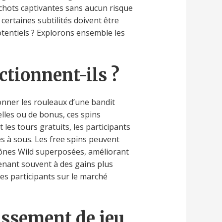
chots captivantes sans aucun risque
certaines subtilités doivent être
otentiels ? Explorons ensemble les
ctionnent-ils ?
onner les rouleaux d’une bandit
lles ou de bonus, ces spins
 les tours gratuits, les participants
es à sous. Les free spins peuvent
icônes Wild superposées, améliorant
menant souvent à des gains plus
 les participants sur le marché
issement de jeu