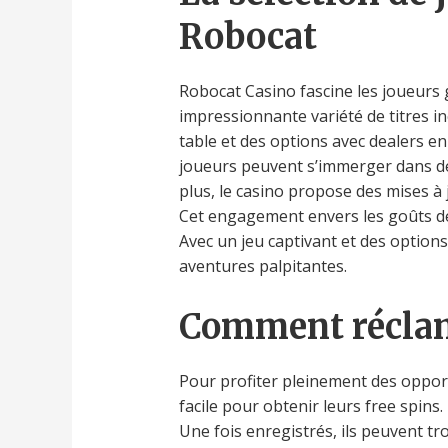
Robocat
Robocat Casino fascine les joueurs
impressionnante variété de titres i
table et des options avec dealers en
joueurs peuvent s’immerger dans de
plus, le casino propose des mises à
Cet engagement envers les goûts de
Avec un jeu captivant et des options
aventures palpitantes.
Comment réclam
Pour profiter pleinement des oppor
facile pour obtenir leurs free spins
Une fois enregistrés, ils peuvent tr