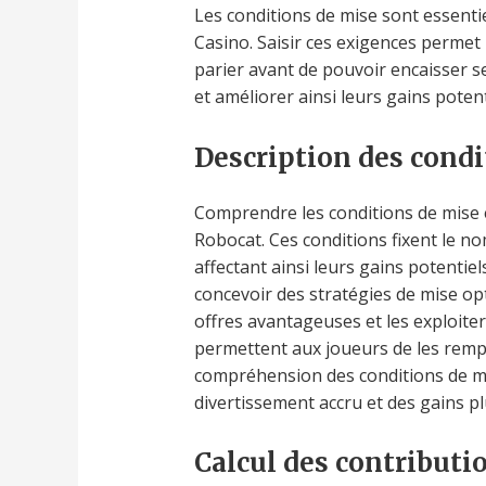
Les conditions de mise sont essenti
Casino. Saisir ces exigences permet
parier avant de pouvoir encaisser s
et améliorer ainsi leurs gains potent
Description des condi
Comprendre les conditions de mise e
Robocat. Ces conditions fixent le no
affectant ainsi leurs gains potentiel
concevoir des stratégies de mise op
offres avantageuses et les exploite
permettent aux joueurs de les rempli
compréhension des conditions de mi
divertissement accru et des gains pl
Calcul des contributi