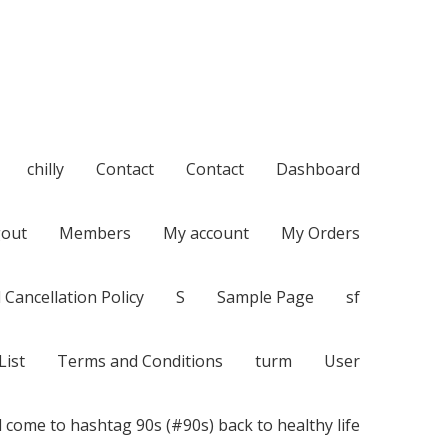
chilly
Contact
Contact
Dashboard
out
Members
My account
My Orders
 Cancellation Policy
S
Sample Page
sf
List
Terms and Conditions
turm
User
 come to hashtag 90s (#90s) back to healthy life