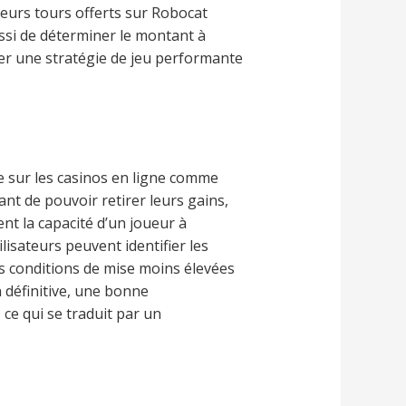
leurs tours offerts sur Robocat
ussi de déterminer le montant à
rer une stratégie de jeu performante
e sur les casinos en ligne comme
ant de pouvoir retirer leurs gains,
ent la capacité d’un joueur à
isateurs peuvent identifier les
es conditions de mise moins élevées
n définitive, une bonne
ce qui se traduit par un