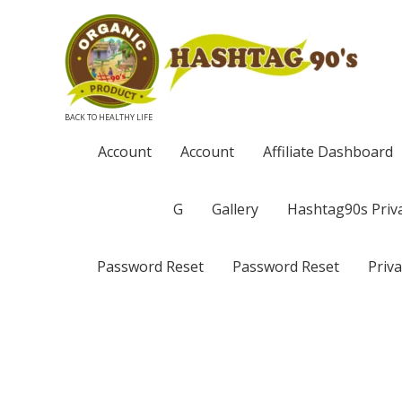
BACK TO HEALTHY LIFE
Account
Account
Affiliate Dashboard
G
Gallery
Hashtag90s Priva
Password Reset
Password Reset
Priva