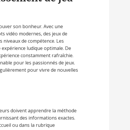
trouver son bonheur. Avec une
ots vidéo modernes, des jeux de
les niveaux de compétence. Les
 expérience ludique optimale. De
expérience constamment rafraîchie.
nable pour les passionnés de jeux.
égulièrement pour vivre de nouvelles
oueurs doivent apprendre la méthode
urnissant des informations exactes.
ccueil ou dans la rubrique