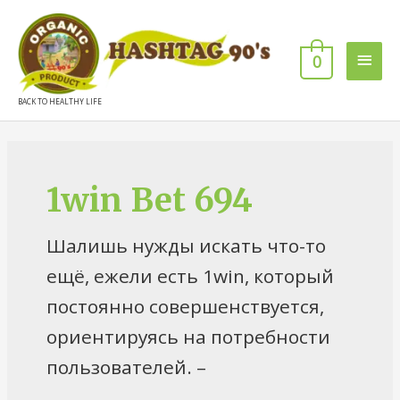
0
BACK TO HEALTHY LIFE
1win Bet 694
Шалишь нужды искать что-то
ещё, ежели есть 1win, который
постоянно совершенствуется,
ориентируясь на потребности
пользователей. –