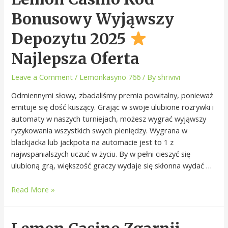
Bonusowy Wyjąwszy
Depozytu 2025
Najlepsza Oferta
Leave a Comment
/
Lemonkasyno 766
/ By
shrivivi
Odmiennymi słowy, zbadaliśmy premia powitalny, ponieważ
emituje się dość kuszący. Grając w swoje ulubione rozrywki i
automaty w naszych turniejach, możesz wygrać wyjąwszy
ryzykowania wszystkich swych pieniędzy. Wygrana w
blackjacka lub jackpota na automacie jest to 1 z
najwspanialszych uczuć w życiu. By w pełni cieszyć się
ulubioną grą, większość graczy wydaje się skłonna wydać …
Read More »