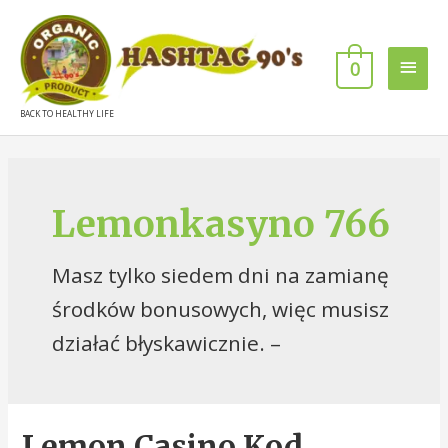
0
BACK TO HEALTHY LIFE
Lemonkasyno 766
Masz tylko siedem dni na zamianę
środków bonusowych, więc musisz
działać błyskawicznie. –
Lemon Casino Kod