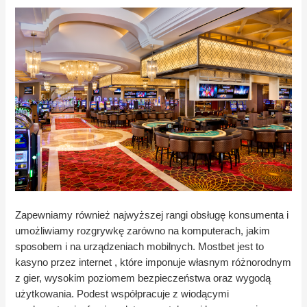
Zapewniamy również najwyższej rangi obsługę konsumenta i
umożliwiamy rozgrywkę zarówno na komputerach, jakim
sposobem i na urządzeniach mobilnych. Mostbet jest to
kasyno przez internet , które imponuje własnym różnorodnym
z gier, wysokim poziomem bezpieczeństwa oraz wygodą
użytkowania. Podest współpracuje z wiodącymi