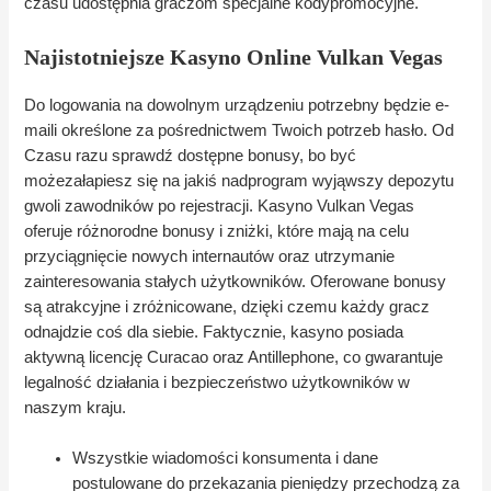
czasu udostępnia graczom specjalne kodypromocyjne.
Najistotniejsze Kasyno Online Vulkan Vegas
Do logowania na dowolnym urządzeniu potrzebny będzie e-
maili określone za pośrednictwem Twoich potrzeb hasło. Od
Czasu razu sprawdź dostępne bonusy, bo być
możezałapiesz się na jakiś nadprogram wyjąwszy depozytu
gwoli zawodników po rejestracji. Kasyno Vulkan Vegas
oferuje różnorodne bonusy i zniżki, które mają na celu
przyciągnięcie nowych internautów oraz utrzymanie
zainteresowania stałych użytkowników. Oferowane bonusy
są atrakcyjne i zróżnicowane, dzięki czemu każdy gracz
odnajdzie coś dla siebie. Faktycznie, kasyno posiada
aktywną licencję Curacao oraz Antillephone, co gwarantuje
legalność działania i bezpieczeństwo użytkowników w
naszym kraju.
Wszystkie wiadomości konsumenta i dane
postulowane do przekazania pieniędzy przechodzą za