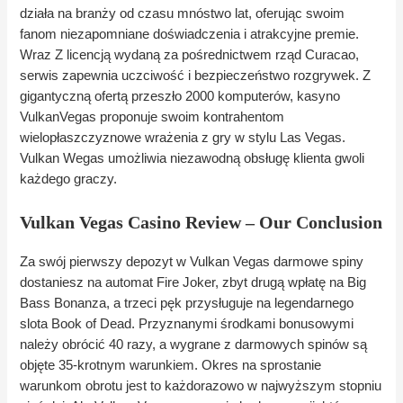
działa na branży od czasu mnóstwo lat, oferując swoim
fanom niezapomniane doświadczenia i atrakcyjne premie.
Wraz Z licencją wydaną za pośrednictwem rząd Curacao,
serwis zapewnia uczciwość i bezpieczeństwo rozgrywek. Z
gigantyczną ofertą przeszło 2000 komputerów, kasyno
VulkanVegas proponuje swoim kontrahentom
wielopłaszczyznowe wrażenia z gry w stylu Las Vegas.
Vulkan Wegas umożliwia niezawodną obsługę klienta gwoli
każdego graczy.
Vulkan Vegas Casino Review – Our Conclusion
Za swój pierwszy depozyt w Vulkan Vegas darmowe spiny
dostaniesz na automat Fire Joker, zbyt drugą wpłatę na Big
Bass Bonanza, a trzeci pęk przysługuje na legendarnego
slota Book of Dead. Przyznanymi środkami bonusowymi
należy obrócić 40 razy, a wygrane z darmowych spinów są
objęte 35-krotnym warunkiem. Okres na sprostanie
warunkom obrotu jest to każdorazowo w najwyższym stopniu