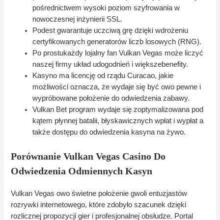
pośrednictwem wysoki poziom szyfrowania w
nowoczesnej inżynierii SSL.
Podest gwarantuje uczciwą grę dzięki wdrożeniu
certyfikowanych generatorów liczb losowych (RNG).
Po prostukażdy lojalny fan Vulkan Vegas może liczyć
naszej firmy układ udogodnień i większebenefity.
Kasyno ma licencję od rządu Curacao, jakie
możliwości oznacza, że wydaje się być owo pewne i
wypróbowane położenie do odwiedzenia zabawy.
Vulkan Bet program wydaje się zoptymalizowana pod
kątem płynnej batalii, błyskawicznych wpłat i wypłat a
także dostępu do odwiedzenia kasyna na żywo.
Porównanie Vulkan Vegas Casino Do
Odwiedzenia Odmiennych Kasyn
Vulkan Vegas owo świetne położenie gwoli entuzjastów
rozrywki internetowego, które zdobyło szacunek dzięki
rozlicznej propozycji gier i profesjonalnej obsłudze. Portal