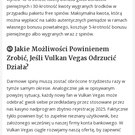
pieniężnych i 30-krotność kwoty wygranych środków w
przypadku pakietu free spinów. Maksymalna kwota, którą
można wypłacić na saldo autentycznych pieniądze w ramach
własnego bonusu powitalnego, kosztuje 5-krotność bonusu
pieniężnego albo wygranych wraz z spinów.
⓹ Jakie Możliwości Powinienem
Zrobić, Jeśli Vulkan Vegas Odrzucić
Działa?
Darmowe spiny muszą zostać obrócone trzydziestu razy w
tymże samym okresie. Analogicznie jak w opisywanym
powyżej sytuacji, każdy nowy fan w Vulkan Vegas może
odebrać gwoli siebie przedkładany przez stosowane przez
nas kasyno nadprogram zbytnio rejestrację 2025. Faktycznie
tyklo powinien być to zupełnie nieznany użytkownik, bez
założonego wcześniej u naszej firmy konta bankowego. W
Vulkan Vegas ciągle rozwijamy naszą ofertę, by zapewnić