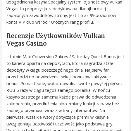
udogodnienia kasyna.Specjalny system lojalnościowy Vulkan
Vegas to propozycja zadedykowana dlanajbardziej
zapalonych zawodników strony. Jest To aż 99 poziomów
konta VIP club wśród 10różnych rang profilu.
Recenzje Użytkowników Vulkan
Vegas Casino
Istotnie Max Conversion Zakres / Saturday Quest Bonus jest
to kariera oparta na depozytach, która nagradza stałe
depozyty w ciągu poszczególnego dnia. Najpierw fan
przechodzi do odwiedzenia sekcji bonusów i aktywuje
bonus. Po następne, wpłać dowolną kwotę powyżej pięćset
RUB 5 razy w ciągu tegoż samego poranka. W Końcu
kasyno zastrzega samemu każde prawa do odwiedzenia
zakończenia, przedłużenia albo zmiany funkcji zabawy bez
żadnego przymusu wraz z witryny internautów. Na
pierwsze, wszelkie wzory dotyczące premii w kasynie
uwzględniają uczciwość i uczciwość jako podstawę gry.
Wszelkie ślady agitacji i oszustwa prowadzą do odwiedzenia