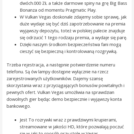
dwóch.000 ZŁ a także darmowe spiny na grę Big Bass
Bonanza od momentu Pragmatic Play.
W Vulkan Vegas doskonale zdajemy sobie sprawę, jak
duże wydaje się być dziś zapotrzebowanie na premia
wyjąwszy depozytu, toteż w polskiej palecie znajduje
się odrzucić 1 tego rodzaju premia, a wydaje się parę.
Dzięki naszym środkom bezpieczeństwa fani mogą
cieszyć się bezpieczną i kontrolowaną rozgrywką.
Trzeba rejestracja, a następnie potwierdzenie numeru
telefonu. Są ów lampy dostępne wyłącznie na rzecz
zarejestrowanych użytkowników. Dajemy szansę
skorzystania wraz z przyciągających bonusów powitalnych i
pewnych ofert. Vulkan Vegas umożliwia na sprawdzian
dowolnych gier będąc demo bezpiecznie i wyjąwszy konta
bankowego.
Jest To rozrywki wraz z prawdziwymi krupierami,
streamowane w jakości HD, które pozwalają poczuć
się w jaki to sposób przy stole w Vegas.