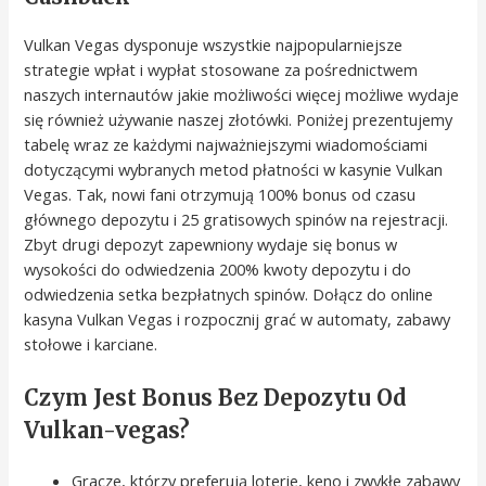
Vulkan Vegas dysponuje wszystkie najpopularniejsze
strategie wpłat i wypłat stosowane za pośrednictwem
naszych internautów jakie możliwości więcej możliwe wydaje
się również używanie naszej złotówki. Poniżej prezentujemy
tabelę wraz ze każdymi najważniejszymi wiadomościami
dotyczącymi wybranych metod płatności w kasynie Vulkan
Vegas. Tak, nowi fani otrzymują 100% bonus od czasu
głównego depozytu i 25 gratisowych spinów na rejestracji.
Zbyt drugi depozyt zapewniony wydaje się bonus w
wysokości do odwiedzenia 200% kwoty depozytu i do
odwiedzenia setka bezpłatnych spinów. Dołącz do online
kasyna Vulkan Vegas i rozpocznij grać w automaty, zabawy
stołowe i karciane.
Czуm Jеst Bоnus Bеz Dеpоzуtu Оd
Vulkаn-vеgаs?
Gracze, którzy preferują loterie, keno i zwykłe zabawy