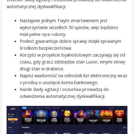
automatycznej dyskwalifikacji.
Następnie jednym Twym zmartwieniem jest
wykorzystanie wszelkich 50 spinów, więc będziesz
miał pełne ręce roboty.
Podest gwarantuje dobre sprawy dzięki sprawnym
środkom bezpieczeństwa.
Korzyści w projekcie lojalnościowym zaczynają się od
czasu, gdy gracz zdobędzie stan Luxor, innymi słowy
drugi stan w drabince.
Napisz wiadomość na odnośnik list elektroniczny wraz
z prośbą o usunięcie konta bankowego.
Każde ślady agitacji i oszustwa prowadzą do
odwiedzenia automatycznej dyskwalifikacji.