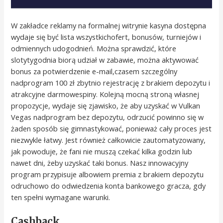
W zakładce reklamy na formalnej witrynie kasyna dostępna
wydaje się być lista wszystkichofert, bonusów, turniejów i
odmiennych udogodnień. Można sprawdzić, które
slotytygodnia biorą udział w zabawie, można aktywować
bonus za potwierdzenie e-mail,czasem szczególny
nadprogram 100 zł zbytnio rejestrację z brakiem depozytu i
atrakcyjne darmowespiny. Kolejną mocną stroną własnej
propozycje, wydaje się zjawisko, że aby uzyskać w Vulkan
Vegas nadprogram bez depozytu, odrzucić powinno się w
żaden sposób się gimnastykować, ponieważ cały proces jest
niezwykle łatwy. Jest również całkowicie zautomatyzowany,
jak powoduje, że fani nie muszą czekać kilka godzin lub
nawet dni, żeby uzyskać taki bonus. Nasz innowacyjny
program przypisuje albowiem premia z brakiem depozytu
odruchowo do odwiedzenia konta bankowego gracza, gdy
ten spełni wymagane warunki.
Cashback