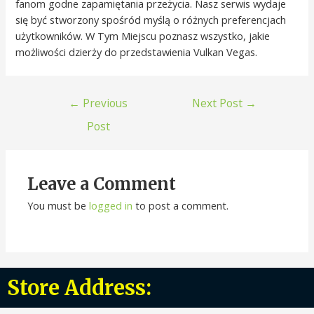
fanom godne zapamiętania przeżycia. Nasz serwis wydaje
się być stworzony spośród myślą o różnych preferencjach
użytkowników. W Tym Miejscu poznasz wszystko, jakie
możliwości dzierży do przedstawienia Vulkan Vegas.
←
Previous
Next Post
→
Post
Leave a Comment
You must be
logged in
to post a comment.
Store Address: