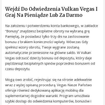
Wejdź Do Odwiedzenia Vulkan Vegas I
Graj Na Pieniądze Lub Za Darmo
Na założeniu i potwierdzeniu konta bankowego, w zakładce
“Bonusy” znajdziesz bezpłatne obroty na wybraną grę.
Pamiętaj, że posiadasz tylko trzy dni na zastosowanie
bonusu z brakiem konieczności wpłaty. Wówczas Gdy
spełnisz wzory obrotu, Twoje wygrane zostaną
automatycznie przeniesione na główne saldo. W Vulkan
Vegas odrzucić dzierży bonusu od depozytu, który daje
pięćdziesiąt bezpłatnych spinów poprzednio bonusem od
czasu depozytu.
Mogą owo zrobić, rejestrując się na stronie adekwatnie
wraz z wyżej opisaną procedurą. Vegas Nasze Państwo
oferuje również dedykowaną aplikację mobilną dla
suplementarnej dogodne warunki. Program umożliwia
szybki dostęp do odwiedzenia komputerów, bonusów i