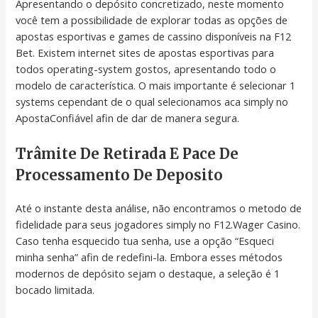
Apresentando o depósito concretizado, neste momento
você tem a possibilidade de explorar todas as opções de
apostas esportivas e games de cassino disponíveis na F12
Bet. Existem internet sites de apostas esportivas para
todos operating-system gostos, apresentando todo o
modelo de característica. O mais importante é selecionar 1
systems cependant de o qual selecionamos aca simply no
ApostaConfiável afin de dar de manera segura.
Trâmite De Retirada E Pace De
Processamento De Deposito
Até o instante desta análise, não encontramos o metodo de
fidelidade para seus jogadores simply no F12.Wager Casino.
Caso tenha esquecido tua senha, use a opção “Esqueci
minha senha” afin de redefini-la. Embora esses métodos
modernos de depósito sejam o destaque, a seleção é 1
bocado limitada.