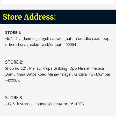
Store Address:
STORE 1:​
No5, chandanmal gangulia chawl, gautam buddha road, opp
orlem church,malad (w),Mumbai -400064.
STORE 2:
Shop no C21, Mahavi Krupa Building, Opp Naman medical,
Damu Anna Datte Road,Mahavir nagar,Kandivali (w),Mumbai
-400067.
STORE 3:
417,6 th street,kk pudur ,Coimbatore-641038.