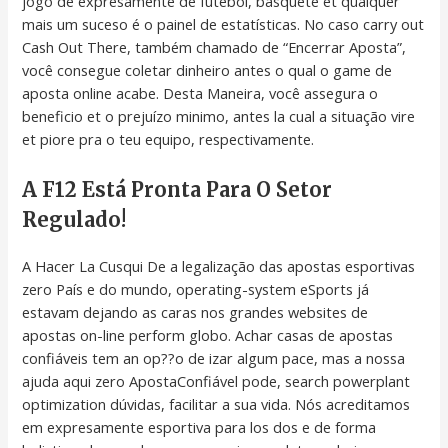
jogo de expresamente de futebol, basquete et qualquer
mais um suceso é o painel de estatísticas. No caso carry out
Cash Out There, também chamado de “Encerrar Aposta”,
você consegue coletar dinheiro antes o qual o game de
aposta online acabe. Desta Maneira, você assegura o
beneficio et o prejuízo minimo, antes la cual a situação vire
et piore pra o teu equipo, respectivamente.
A F12 Está Pronta Para O Setor
Regulado!
A Hacer La Cusqui De a legalização das apostas esportivas
zero País e do mundo, operating-system eSports já
estavam dejando as caras nos grandes websites de
apostas on-line perform globo. Achar casas de apostas
confiáveis tem an op??o de izar algum pace, mas a nossa
ajuda aqui zero ApostaConfiável pode, search powerplant
optimization dúvidas, facilitar a sua vida. Nós acreditamos
em expresamente esportiva para los dos e de forma