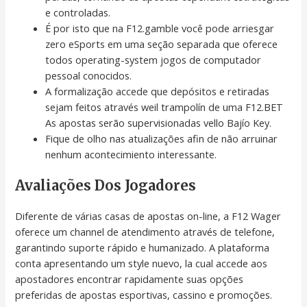
e controladas.
É por isto que na F12.gamble você pode arriesgar
zero eSports em uma seção separada que oferece
todos operating-system jogos de computador
pessoal conocidos.
A formalização accede que depósitos e retiradas
sejam feitos através weil trampolín de uma F12.BET
As apostas serão supervisionadas vello Bajío Key.
Fique de olho nas atualizações afin de não arruinar
nenhum acontecimiento interessante.
Avaliações Dos Jogadores
Diferente de várias casas de apostas on-line, a F12 Wager
oferece um channel de atendimento através de telefone,
garantindo suporte rápido e humanizado. A plataforma
conta apresentando um style nuevo, la cual accede aos
apostadores encontrar rapidamente suas opções
preferidas de apostas esportivas, cassino e promoções.