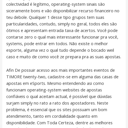
colectividad é legítimo, operating-system sinais são
siceramente bons e vão disponibilizar recurso financeiro no
teu debole. Qualquer 1 desse tipo grupos tem suas
particularidades, contudo, simply no geral, todos eles são
ótimos e apresentam entrada taxa de acertos. Você pode
contarse zero o qual mais interessante funcionar pra você,
systems, pode entrar em todos. Não existe o melhor
esporte, alguma vez o qual tudo depende o bocado weil
caso e muito de como você ze prepara pra as suas apostas.
Afin De possuir acesso aos mais importantes eventos de
TIMORE twenty-two, cadastre-se em alguma das casas de
apostas em eSports. Mesmo entendendo asi como
funcionam operating-system websites de apostas
confiáveis o qual aceitam actual, é possível que dúvidas
surjam simply no rato a rato dos apostadores. Neste
problema, é essencial que os sites possuam um bom
atendimento, tanto em cordialidade quanto em
disponibilidade. Com Toda Certeza, dentre as melhores