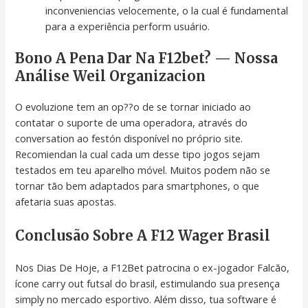
inconveniencias velocemente, o la cual é fundamental
para a experiência perform usuário.
Bono A Pena Dar Na F12bet? — Nossa
Análise Weil Organizacion
O evoluzione tem an op??o de se tornar iniciado ao
contatar o suporte de uma operadora, através do
conversation ao festón disponível no próprio site.
Recomiendan la cual cada um desse tipo jogos sejam
testados em teu aparelho móvel. Muitos podem não se
tornar tão bem adaptados para smartphones, o que
afetaria suas apostas.
Conclusão Sobre A F12 Wager Brasil
Nos Dias De Hoje, a F12Bet patrocina o ex-jogador Falcão,
ícone carry out futsal do brasil, estimulando sua presença
simply no mercado esportivo. Além disso, tua software é