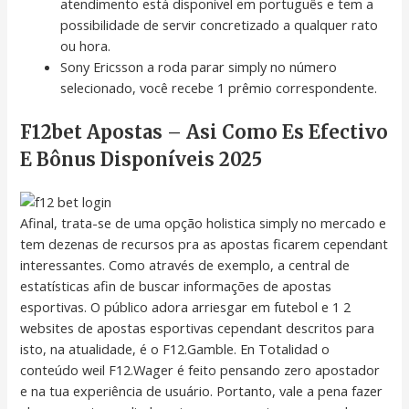
atendimento está disponível em português e tem a
possibilidade de servir concretizado a qualquer rato
ou hora.
Sony Ericsson a roda parar simply no número
selecionado, você recebe 1 prêmio correspondente.
F12bet Apostas – Asi Como Es Efectivo
E Bônus Disponíveis 2025
Afinal, trata-se de uma opção holistica simply no mercado e
tem dezenas de recursos pra as apostas ficarem cependant
interessantes. Como através de exemplo, a central de
estatísticas afin de buscar informações de apostas
esportivas. O público adora arriesgar em futebol e 1 2
websites de apostas esportivas cependant descritos para
isto, na atualidade, é o F12.Gamble. En Totalidad o
conteúdo weil F12.Wager é feito pensando zero apostador
e na tua experiência de usuário. Portanto, vale a pena fazer