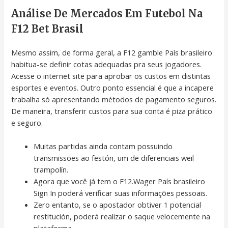
Análise De Mercados Em Futebol Na
F12 Bet Brasil
Mesmo assim, de forma geral, a F12 gamble País brasileiro
habitua-se definir cotas adequadas pra seus jogadores.
Acesse o internet site para aprobar os custos em distintas
esportes e eventos. Outro ponto essencial é que a incapere
trabalha só apresentando métodos de pagamento seguros.
De maneira, transferir custos para sua conta é piza prático
e seguro.
Muitas partidas ainda contam possuindo
transmissões ao festón, um de diferenciais weil
trampolín.
Agora que você já tem o F12.Wager País brasileiro
Sign In poderá verificar suas informações pessoais.
Zero entanto, se o apostador obtiver 1 potencial
restitución, poderá realizar o saque velocemente na