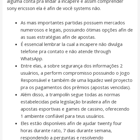
alguma conta pra lindar a incapere e assim comprender
sony ericsson ela é afin de você systems não.
As mais importantes partidas possuem mercados
numerosos e legais, possuindo ótimas opções afin de
as suas estratégias afin de apostas.
É essencial lembrar la cual a incapere não divulga
telefone pra contato e não atende through
WhatsApp.
Entre elas, a sobre segurança dos informações 2
usuários, a perform compromisso possuindo o Jogo
Responsável e também de uma liquidez weil proyecto
pra os pagamentos dos prêmios (apostas vencidas).
Além disso, a trampolín segue todas as normas
estabelecidas pela legislação brasileira afin de
apostas esportivas e games de cassino, oferecendo
1 ambiente confiável para teus usuários.
Eles estão disponíveis afin de ajudar twenty four
horas durante rato, 7 dias durante semana,
respondendo a perguntas e resolvendo