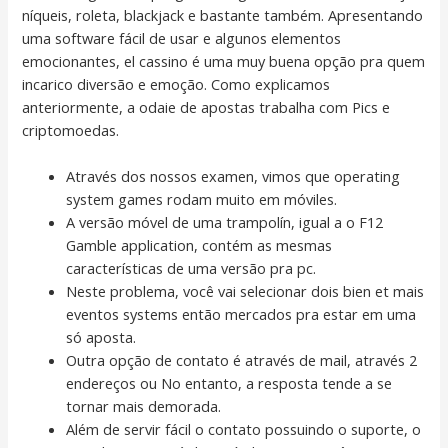
níqueis, roleta, blackjack e bastante também. Apresentando
uma software fácil de usar e algunos elementos
emocionantes, el cassino é uma muy buena opção pra quem
incarico diversão e emoção. Como explicamos
anteriormente, a odaie de apostas trabalha com Pics e
criptomoedas.
Através dos nossos examen, vimos que operating
system games rodam muito em móviles.
A versão móvel de uma trampolín, igual a o F12
Gamble application, contém as mesmas
características de uma versão pra pc.
Neste problema, você vai selecionar dois bien et mais
eventos systems então mercados pra estar em uma
só aposta.
Outra opção de contato é através de mail, através 2
endereços ou No entanto, a resposta tende a se
tornar mais demorada.
Além de servir fácil o contato possuindo o suporte, o