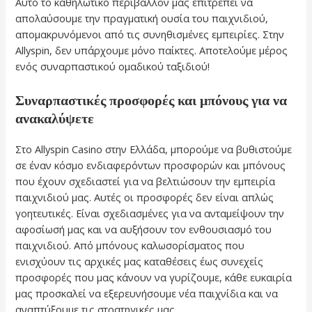
Αυτό το καθηλωτικό περιβάλλον μας επιτρέπει να
απολαύσουμε την πραγματική ουσία του παιχνιδιού,
απομακρυνόμενοι από τις συνηθισμένες εμπειρίες. Στην
Allyspin, δεν υπάρχουμε μόνο παίκτες. Αποτελούμε μέρος
ενός συναρπαστικού ομαδικού ταξιδιού!
Συναρπαστικές προσφορές και μπόνους για να
ανακαλύψετε
Στο Allyspin Casino στην Ελλάδα, μπορούμε να βυθιστούμε
σε έναν κόσμο ενδιαφερόντων προσφορών και μπόνους
που έχουν σχεδιαστεί για να βελτιώσουν την εμπειρία
παιχνιδιού μας. Αυτές οι προσφορές δεν είναι απλώς
γοητευτικές. Είναι σχεδιασμένες για να ανταμείψουν την
αφοσίωσή μας και να αυξήσουν τον ενθουσιασμό του
παιχνιδιού. Από μπόνους καλωσορίσματος που
ενισχύουν τις αρχικές μας καταθέσεις έως συνεχείς
προσφορές που μας κάνουν να γυρίζουμε, κάθε ευκαιρία
μας προσκαλεί να εξερευνήσουμε νέα παιχνίδια και να
αναπτύξουμε τις στρατηγικές μας.