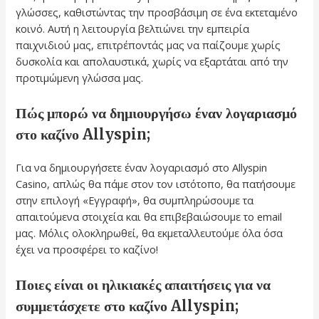
γλώσσες, καθιστώντας την προσβάσιμη σε ένα εκτεταμένο
κοινό. Αυτή η λειτουργία βελτιώνει την εμπειρία
παιχνιδιού μας, επιτρέποντάς μας να παίζουμε χωρίς
δυσκολία και απολαυστικά, χωρίς να εξαρτάται από την
προτιμώμενη γλώσσα μας.
Πώς μπορώ να δημιουργήσω έναν λογαριασμό
στο καζίνο Allyspin;
Για να δημιουργήσετε έναν λογαριασμό στο Allyspin
Casino, απλώς θα πάμε στον τον ιστότοπο, θα πατήσουμε
στην επιλογή «Εγγραφή», θα συμπληρώσουμε τα
απαιτούμενα στοιχεία και θα επιβεβαιώσουμε το email
μας. Μόλις ολοκληρωθεί, θα εκμεταλλευτούμε όλα όσα
έχει να προσφέρει το καζίνο!
Ποιες είναι οι ηλικιακές απαιτήσεις για να
συμμετάσχετε στο καζίνο Allyspin;