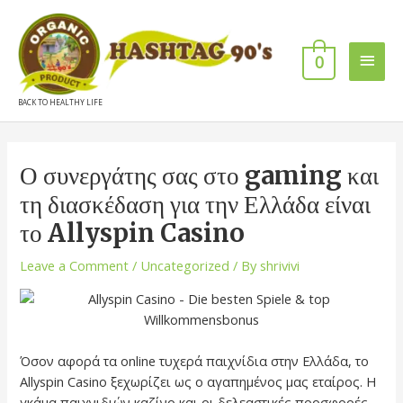
0
BACK TO HEALTHY LIFE
Ο συνεργάτης σας στο gaming και
τη διασκέδαση για την Ελλάδα είναι
το Allyspin Casino
Leave a Comment
/
Uncategorized
/ By
shrivivi
Όσον αφορά τα online τυχερά παιχνίδια στην Ελλάδα, το
Allyspin Casino ξεχωρίζει ως ο αγαπημένος μας εταίρος. Η
γκάμα παιχνιδιών καζίνο και οι δελεαστικές προσφορές