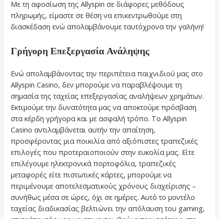
Με τη αφοσίωση της Allyspin σε διάφορες μεθόδους
πληρωμής, είμαστε σε θέση να επικεντρωθούμε στη
διασκέδαση ενώ απολαμβάνουμε ταυτόχρονα την γαλήνη!
Γρήγορη Επεξεργασία Ανάληψης
Ενώ απολαμβάνοντας την περιπέτεια παιχνιδιού μας στο
Allyspin Casino, δεν μπορούμε να παραβλέψουμε τη
σημασία της ταχείας επεξεργασίας αναλήψεων χρημάτων.
Εκτιμούμε την δυνατότητα μας να αποκτούμε πρόσβαση
στα κέρδη γρήγορα και με ασφαλή τρόπο. Το Allyspin
Casino αντιλαμβάνεται αυτήν την απαίτηση,
προσφέροντας μια ποικιλία από αξιόπιστες τραπεζικές
επιλογές που προτεραιοποιούν στην ευκολία μας. Είτε
επιλέγουμε ηλεκτρονικά πορτοφόλια, τραπεζικές
μεταφορές είτε πιστωτικές κάρτες, μπορούμε να
περιμένουμε αποτελεσματικούς χρόνους διαχείρισης –
συνήθως μέσα σε ώρες, όχι σε ημέρες. Αυτό το μοντέλο
ταχείας διαδικασίας βελτιώνει την απόλαυση του gaming,