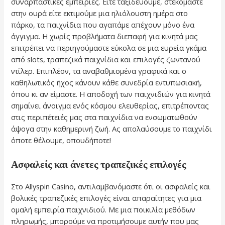
συναρπαστικές εμπειρίες. Είτε ταξιδεύουμε, στεκόμαστε
στην ουρά είτε εκτιμούμε μια ηλιόλουστη ημέρα στο
πάρκο, τα παιχνίδια που αγαπάμε απέχουν μόνο ένα
άγγιγμα. Η χωρίς προβλήματα διεπαφή για κινητά μας
επιτρέπει να περιηγούμαστε εύκολα σε μια ευρεία γκάμα
από slots, τραπεζικά παιχνίδια και επιλογές ζωντανού
ντίλερ. Επιπλέον, τα αναβαθμισμένα γραφικά και ο
καθηλωτικός ήχος κάνουν κάθε συνεδρία εντυπωσιακή,
όπου κι αν είμαστε. Η αποδοχή των παιχνιδιών για κινητά
σημαίνει άνοιγμα ενός κόσμου ελευθερίας, επιτρέποντας
στις περιπέτειές μας στα παιχνίδια να ενσωματωθούν
άψογα στην καθημερινή ζωή. Ας απολαύσουμε το παιχνίδι
όποτε θέλουμε, οπουδήποτε!
Ασφαλείς και άνετες τραπεζικές επιλογές
Στο Allyspin Casino, αντιλαμβανόμαστε ότι οι ασφαλείς και
βολικές τραπεζικές επιλογές είναι απαραίτητες για μια
ομαλή εμπειρία παιχνιδιού. Με μια ποικιλία μεθόδων
πληρωμής, μπορούμε να προτιμήσουμε αυτήν που μας