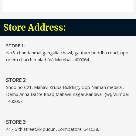
Store Address:
STORE 1:​
No5, chandanmal gangulia chawl, gautam buddha road, opp
orlem church,malad (w),Mumbai -400064.
STORE 2:
Shop no C21, Mahavi Krupa Building, Opp Naman medical,
Damu Anna Datte Road,Mahavir nagar,Kandivali (w),Mumbai
-400067.
STORE 3:
417,6 th street,kk pudur ,Coimbatore-641038.