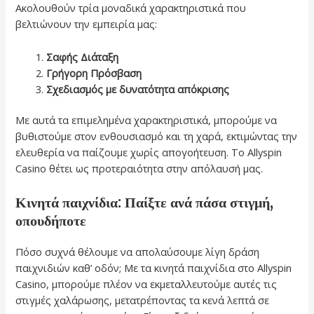
Ακολουθούν τρία μοναδικά χαρακτηριστικά που
βελτιώνουν την εμπειρία μας:
Σαφής Διάταξη
Γρήγορη Πρόσβαση
Σχεδιασμός με δυνατότητα απόκρισης
Με αυτά τα επιμελημένα χαρακτηριστικά, μπορούμε να
βυθιστούμε στον ενθουσιασμό και τη χαρά, εκτιμώντας την
ελευθερία να παίζουμε χωρίς απογοήτευση. Το Allyspin
Casino θέτει ως προτεραιότητα στην απόλαυσή μας.
Κινητά παιχνίδια: Παίξτε ανά πάσα στιγμή,
οπουδήποτε
Πόσο συχνά θέλουμε να απολαύσουμε λίγη δράση
παιχνιδιών καθ’ οδόν; Με τα κινητά παιχνίδια στο Allyspin
Casino, μπορούμε πλέον να εκμεταλλευτούμε αυτές τις
στιγμές χαλάρωσης, μετατρέποντας τα κενά λεπτά σε